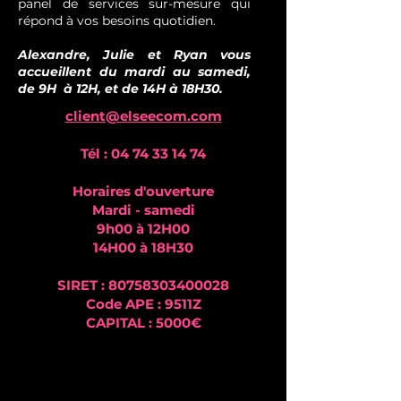
panel de services sur-mesure qui
répond à vos besoins quotidien.
Alexandre, Julie et Ryan vous
accueillent du mardi au samedi,
de 9H à 12H, et de 14H à 18H30.
client@elseecom.com
Tél :
04 74 33 14 74
Horaires d'ouverture
Mardi - samedi
9h00 à 12H00
14H00 à 18H30
SIRET :
80758303400028
Code APE : 9511Z
CAPITAL : 5000€